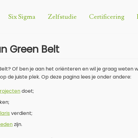
Six Sigma
Zelfstudie
Certificering
n Green Belt
 Belt? Of ben je aan het oriënteren en wil je graag weten
p de juiste plek. Op deze pagina lees je onder andere:
rojecten
doet;
ken;
laris
verdient;
heden
zijn.