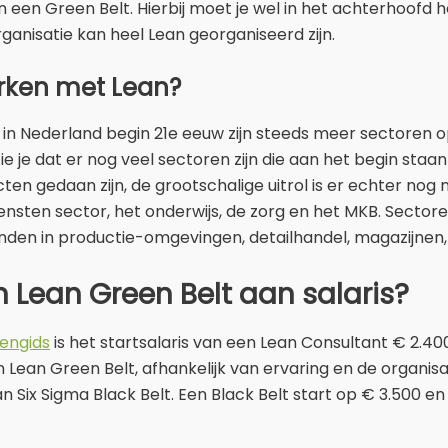
een Green Belt. Hierbij moet je wel in het achterhoofd 
rganisatie kan heel Lean georganiseerd zijn.
rken met Lean?
n in Nederland begin 21e eeuw zijn steeds meer sectoren 
e je dat er nog veel sectoren zijn die aan het begin staa
cten gedaan zijn, de grootschalige uitrol is er echter nog
iensten sector, het onderwijs, de zorg en het MKB. Secto
nden in productie-omgevingen, detailhandel, magazijnen,
 Lean Green Belt aan salaris?
engids
is het startsalaris van een Lean Consultant € 2.4
Lean Green Belt, afhankelijk van ervaring en de organisati
ean Six Sigma Black Belt. Een Black Belt start op € 3.500 