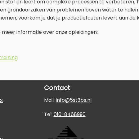
ean stof en leert om complexe processen te verbeteren. 
m een grondoorzaken van problemen boven water te halen 
emen, voorkom je dat je productiefouten levert aan de k
je meer informatie over onze opleidingen:
training
Contact
Mail:
info@5st3ps.nl
S
.
Tel:
010-8468990
an