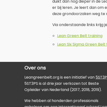
duikt dan nog dieper in de L
er bij leren. Je leert dan o
deze grondoorzaken weg te n
Via onderstaande links krijg 
Lean Green Belt training
Lean Six Sigma Green Belt 
Over ons
Leangreenbelt.org is een initiatief van
5ST3P
5ST3PS is al drie jaar verkozen tot Beste
Opleider van Nederland (2017, 2018, 2019).
We hebben al honderden professionals
geholpen om een internationaal erkend Le